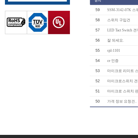
59
SSM-3142-07K 스위
58
스위치 구입건
57
LED Tact Switch
56
잘 되세요.
55
sjd-1101
54
ce 인증
53
마이크로 리미트 스
52
마이크로스위치 견
51
마이크로 스위치 판매대
50
가격 정보 요청건..