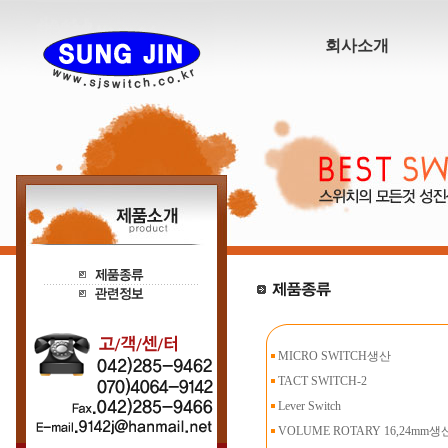
회사소개
MICRO SWITCH생산
TACT SWITCH-2
Lever Switch
VOLUME ROTARY 16,24mm생