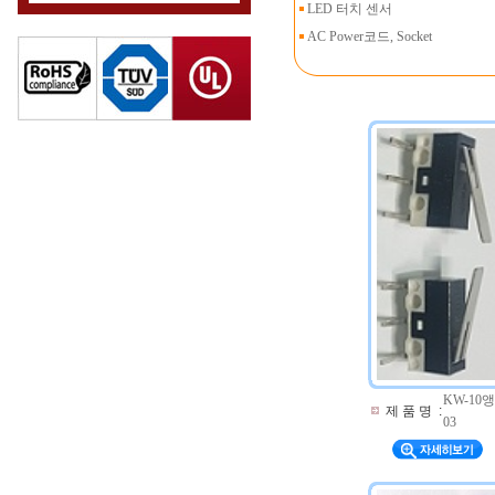
LED 터치 센서
AC Power코드, Socket
KW-10앵
제 품 명
:
03