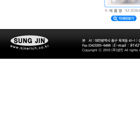
제 품 명
:
SJ-3516