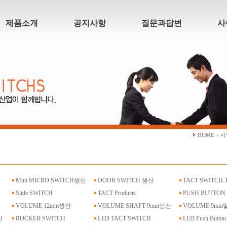
제품소개
공지사항
질문과답변
사
HOME > 
Mini MICRO SWITCH생산
DOOR SWITCH 생산
TACT SWITCH-
Slide SWITCH
TACT Products
PUSH BUTTON
VOLUME 12mm생산
VOLUME SHAFT 9mm생산
VOLUME 9m
산
ROCKER SWITCH
LED TACT SWITCH
LED Push Button