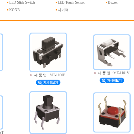
LED Slide Switch
LED Touch Sensor
Buzzer
KONB
시거잭
제 품 명
:
MT-1101V
제 품 명
:
MT-1100E
ST