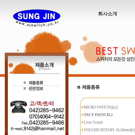
회사소개
MICRO SWITCH생산
TACT SWITCH-2
Lever Switch
VOLUME ROTARY 16,24mm생