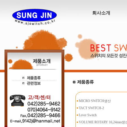
회사소개
MICRO SWITCH생산
TACT SWITCH-2
Lever Switch
VOLUME ROTARY 16,24mm생