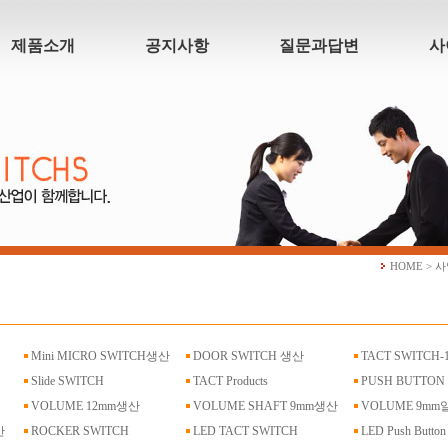
제품소개
공지사항
질문과답변
사
HOME > 
Mini MICRO SWITCH생산
DOOR SWITCH 생산
TACT SWITCH-
Slide SWITCH
TACT Products
PUSH BUTTON
VOLUME 12mm생산
VOLUME SHAFT 9mm생산
VOLUME 9m
산
ROCKER SWITCH
LED TACT SWITCH
LED Push Button